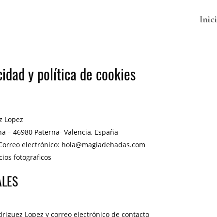
Inic
cidad y política de cookies
z Lopez
erna – 46980 Paterna- Valencia, España
cos Correo electrónico: hola@magiadehadas.com
cios fotograficos
ALES
iguez Lopez y correo electrónico de contacto