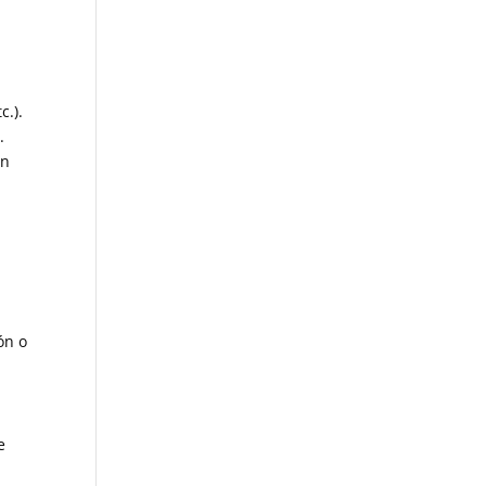
c.).
.
ón
ón o
e