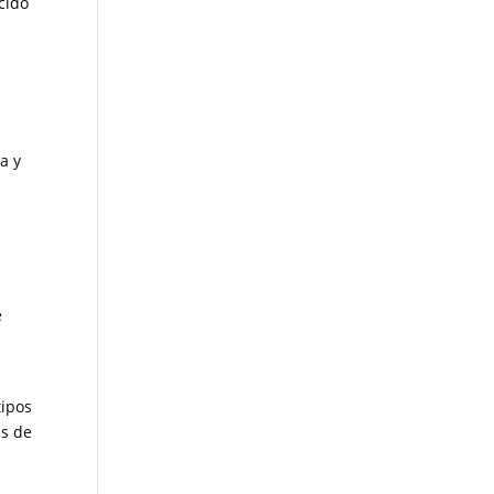
cido
a y
e
tipos
es de