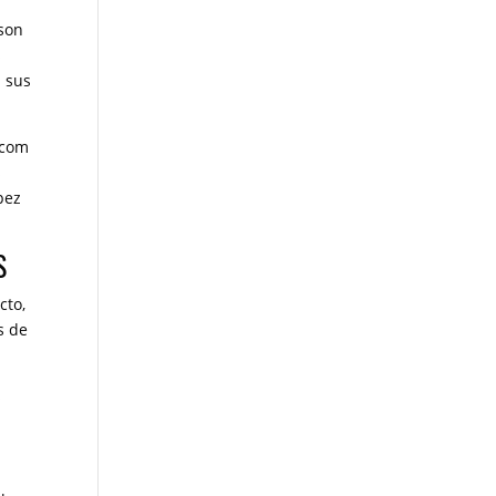
 son
s
n sus
.com
s
pez
S
cto,
s de
s