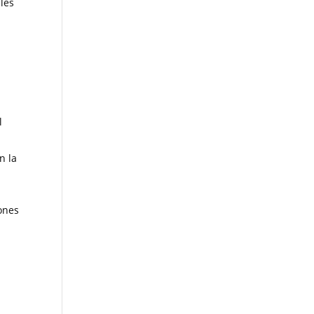
les
l
n la
iones