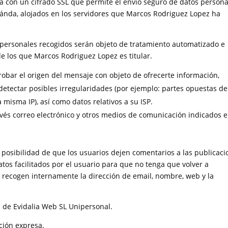
on un cifrado SSL que permite el envío seguro de datos persona
stánda, alojados en los servidores que Marcos Rodriguez Lopez ha
 personales recogidos serán objeto de tratamiento automatizado e
e los que Marcos Rodriguez Lopez es titular.
robar el origen del mensaje con objeto de ofrecerte información,
etectar posibles irregularidades (por ejemplo: partes opuestas de
 misma IP), así como datos relativos a su ISP.
avés correo electrónico y otros medios de comunicación indicados e
la posibilidad de que los usuarios dejen comentarios a las publicac
atos facilitados por el usuario para que no tenga que volver a
e recogen internamente la dirección de email, nombre, web y la
 de Evidalia Web SL Unipersonal.
ción expresa.