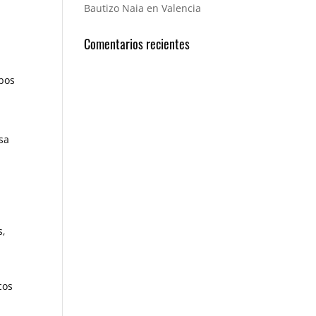
Bautizo Naia en Valencia
Comentarios recientes
z
mbos
sa
s,
cos