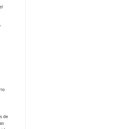
el
,
rio
os de
das