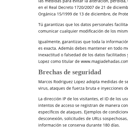
las medidas para evitar la alteración, pérdida
en el Real Decreto 1720/2007 de 21 de diciemb
Orgánica 15/1999 de 13 de diciembre, de Prote
Tú garantizas que los datos personales facilit
comunicar cualquier modificación de los mism
Igualmente, garantizas que toda la información
es exacta. Además debes mantener en todo mom
inexactitud o falsedad de los datos facilitado
Lopez como titular de www.magiadehadas.com, o
Brechas de seguridad
Marcos Rodriguez Lopez adopta medidas de se
virus, ataques de fuerza bruta e inyecciones d
La dirección IP de los visitantes, el ID de los
intentos de acceso se registran de manera cond
específicos de ataques. Ejemplos de condicione
desconexión, solicitudes de URLs sospechosas,
información se conserva durante 180 días.