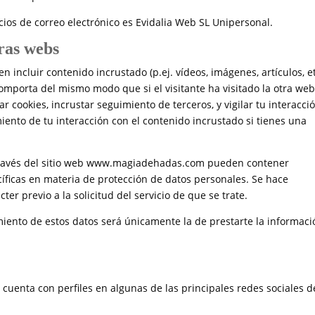
cios de correo electrónico es Evidalia Web SL Unipersonal.
ras webs
cluir contenido incrustado (p.ej. vídeos, imágenes, artículos, et
omporta del mismo modo que si el visitante ha visitado la otra web
r cookies, incrustar seguimiento de terceros, y vigilar tu interacci
miento de tu interacción con el contenido incrustado si tienes una
 través del sitio web www.magiadehadas.com pueden contener
cíficas en materia de protección de datos personales. Se hace
er previo a la solicitud del servicio de que se trate.
amiento de estos datos será únicamente la de prestarte la informaci
z
cuenta con perfiles en algunas de las principales redes sociales d