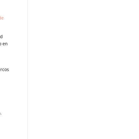
de
ad
o en
arcos
.